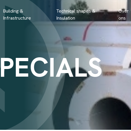
Building &
Technical shapes &
Over
Infrastructure
Insulation
ons
PECIALS