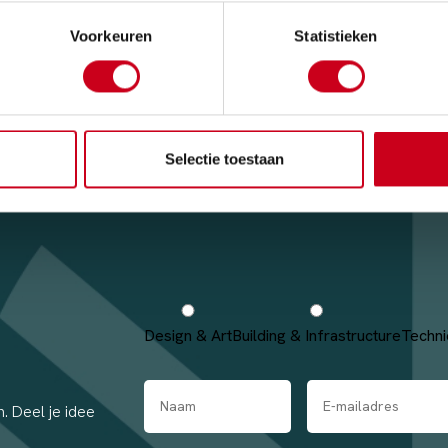
Voorkeuren
Statistieken
Selectie toestaan
Design & Art
Building & Infrastructure
Techni
. Deel je idee