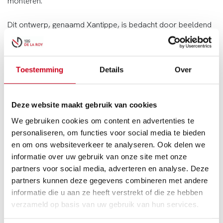
monteren.
Dit ontwerp, genaamd Xantippe, is bedacht door beeldend
kunstenaar
Miek Uittenhout
.
Beeldend kunstenaar Miek Uittenhout heeft haar nieuwe
Toestemming
Details
Over
installatie Xantippe gepresenteerd. Xantippe is een
metershoog glanzend pistool. Zij verleidt de kijker met haar
parelmoer uiterlijk en haar menselijke trekjes. Xantippe kan
Deze website maakt gebruik van cookies
ronddraaien, dansen en steigeren als een paard. Zij volgt de
toeschouwer en kan haar loop recht op jou gericht houden.
We gebruiken cookies om content en advertenties te
De kijker wordt uitgenodigd om het spel met Xantippe aan
personaliseren, om functies voor social media te bieden
te gaan. Een spel dat je nooit kunt winnen.
Bekijk het
en om ons websiteverkeer te analyseren. Ook delen we
bewegende EPS-pistool Xantippe.
informatie over uw gebruik van onze site met onze
partners voor social media, adverteren en analyse. Deze
partners kunnen deze gegevens combineren met andere
informatie die u aan ze heeft verstrekt of die ze hebben
verzameld op basis van uw gebruik van hun services.