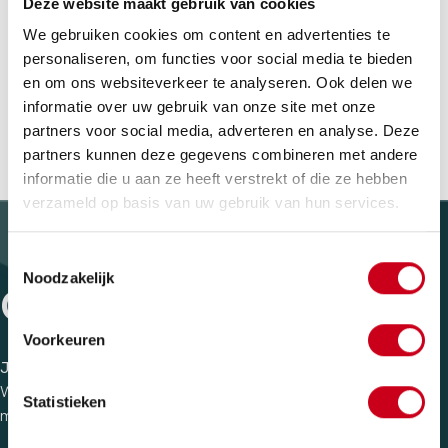
Deze website maakt gebruik van cookies
Hello! Wat een gave opdracht was dat. In 2008 vroeg The
We gebruiken cookies om content en advertenties te
Entertainment Group ons om het decor te maken voor de
personaliseren, om functies voor social media te bieden
show van Lionel Richie in het Gelredome. En dat deden we,
en om ons websiteverkeer te analyseren. Ook delen we
van piepschuim natuurlijk.
informatie over uw gebruik van onze site met onze
partners voor social media, adverteren en analyse. Deze
partners kunnen deze gegevens combineren met andere
informatie die u aan ze heeft verstrekt of die ze hebben
verzameld op basis van uw gebruik van hun services.
Toestemmingsselectie
Noodzakelijk
CONTACT
Voorkeuren
Jouw idee, onze creatie.
We luisteren graag naar jouw visie en gedachten. Deel je idee
Statistieken
met ons, en wij zorgen voor de rest.