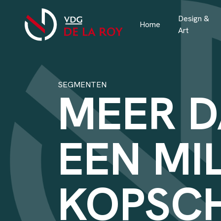
Design &
Home
Art
SEGMENTEN
MEER 
EEN MI
KOPSC