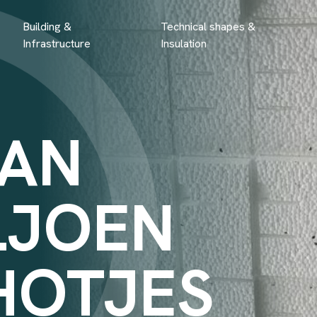
Building &
Technical shapes &
Infrastructure
Insulation
DAN
LJOEN
HOTJES