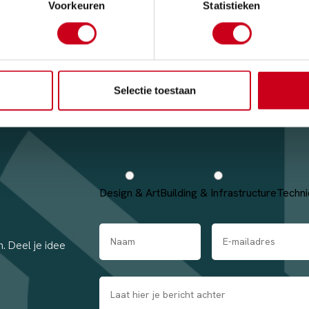
Voorkeuren
Statistieken
Selectie toestaan
Design & Art
Building & Infrastructure
Techni
. Deel je idee