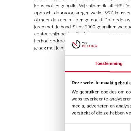
kopschotjes gebruikt. Wij snijden die uit EPS. D
opdracht daarvoor, kregen we in 1997. Intusse
al meer dan een miljoen gemaakt! Dat deden we
jaren met de hand. Sinds 2000 gebruiken we d
contoursnijmachine. Zoek jij een partner voor e
herhaalopdracht? Neem eens
contact
met ons 
graag met je mee.
Toestemming
Deze website maakt gebruik
We gebruiken cookies om cont
websiteverkeer te analyseren
media, adverteren en analys
verstrekt of die ze hebben v
Toestemmingsselectie