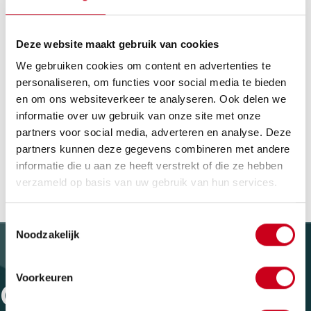
Aandacht trekken bij een promotieactie. Daarvoor is EPS
het ideale materiaal. In opdracht van het Eindhovense
Deze website maakt gebruik van cookies
telecombedrijf PHC freesden wij een MonKi van ruim twee
We gebruiken cookies om content en advertenties te
bij anderhalve meter, afgewerkt met polyurethaancoating.
personaliseren, om functies voor social media te bieden
Deze reuzesleutelhanger is de blikvanger bij evenementen
en om ons websiteverkeer te analyseren. Ook delen we
waar PHC de aandacht vraagt voor het werk van stichting
informatie over uw gebruik van onze site met onze
L’espoir. Zij maken handgeknoopte MonKi’s. Louter
partners voor social media, adverteren en analyse. Deze
vrijwilligerswerk. De complete verkoopopbrengst gaat naar
partners kunnen deze gegevens combineren met andere
de stichting KiKa.
informatie die u aan ze heeft verstrekt of die ze hebben
verzameld op basis van uw gebruik van hun services.
Toestemmingsselectie
Noodzakelijk
Voorkeuren
CONTACT