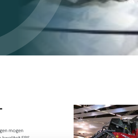
T
rgen mogen
 kwaliteit EPS