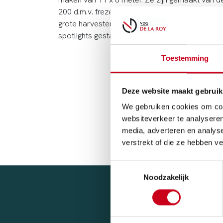
200 d.m.v. frezen. Deze tempex ijsbergen ligg
grote harvesters. De ijsbergen hebben een aant
spotlights gestaan op een beurs in Parijs.
Toestemming
Deze website maakt gebruik
We gebruiken cookies om cont
websiteverkeer te analyseren
media, adverteren en analys
verstrekt of die ze hebben v
Toestemmingsselectie
Noodzakelijk