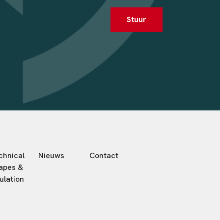
Stuur
chnical
Nieuws
Contact
apes &
ulation