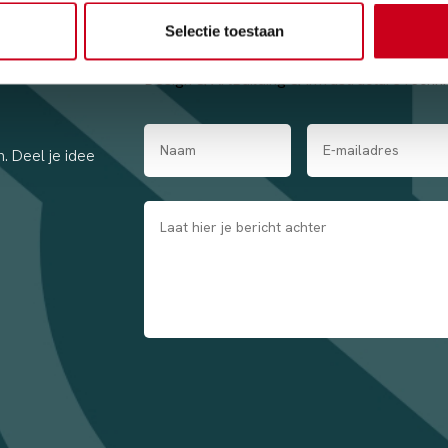
Selectie toestaan
Design & Art
Building & Infrastructure
Techni
. Deel je idee