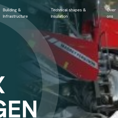
Building &
Technical shapes &
Over
Infrastructure
Insulation
ons
X
GEN