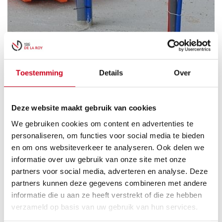
Toestemming
Details
Over
Deze website maakt gebruik van cookies
We gebruiken cookies om content en advertenties te
personaliseren, om functies voor social media te bieden
en om ons websiteverkeer te analyseren. Ook delen we
In opdracht van Bouw zelf een Huis hebben we in 2015 een
informatie over uw gebruik van onze site met onze
vrijstaande EPS woning gemaakt te Lent.
partners voor social media, adverteren en analyse. Deze
partners kunnen deze gegevens combineren met andere
informatie die u aan ze heeft verstrekt of die ze hebben
verzameld op basis van uw gebruik van hun services.