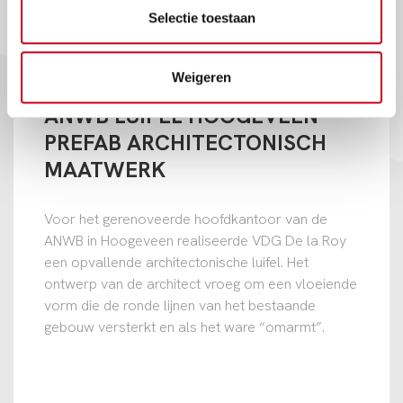
Selectie toestaan
Weigeren
ANWB LUIFEL HOOGEVEEN –
PREFAB ARCHITECTONISCH
MAATWERK
Voor het gerenoveerde hoofdkantoor van de
ANWB in Hoogeveen realiseerde VDG De la Roy
een opvallende architectonische luifel. Het
ontwerp van de architect vroeg om een vloeiende
vorm die de ronde lijnen van het bestaande
gebouw versterkt en als het ware “omarmt”.