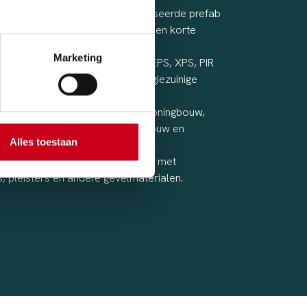
iciëntie: Productie via geautomatiseerde prefab
orgt voor consistente kwaliteit en korte
jden.
Marketing
latieprestaties: Compatibel met EPS, XPS, PIR
evelisolatie, geschikt voor energiezuinige
.
e toepassingen: Geschikt voor woningbouw,
bouw, publieke gebouwen, nieuwbouw en
Alles toestaan
rojecten.
sopties: Naadloos te combineren met
s, pleisters en andere gevelmaterialen.