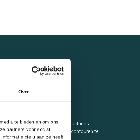
DELEN VAN
Over
L 3D
 media te bieden en om ons
id: Mogelijkheid om vloeiende structuren,
ze partners voor social
romde vormen en complexe 3D-contouren te
nformatie die u aan ze heeft