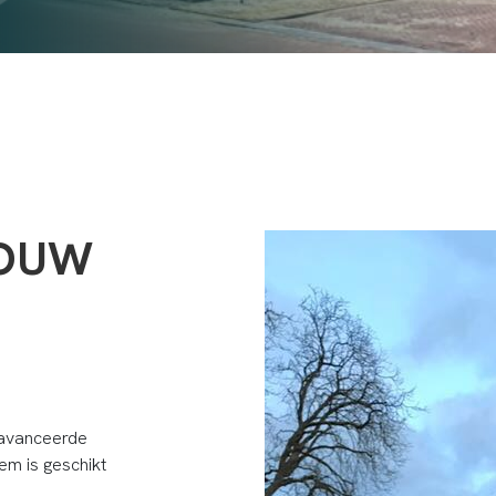
BOUW
eavanceerde
em is geschikt