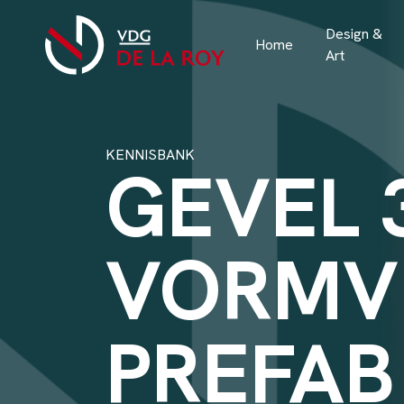
Design &
Home
Art
KENNISBANK
GEVEL 
VORMV
PREFAB