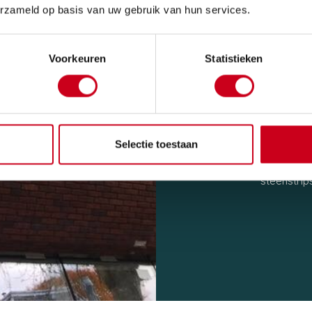
erzameld op basis van uw gebruik van hun services.
Prefab-eff
methoden z
doorloopti
Voorkeuren
Statistieken
Sterke iso
en ETICS-g
gebouwen
Veelzijdig
utiliteits
Selectie toestaan
renovatiep
Afwerking
steenstrip