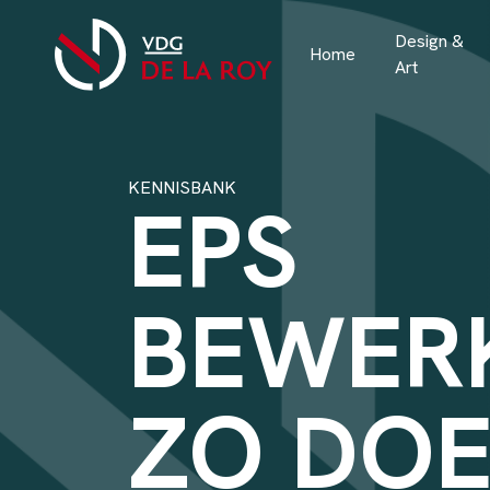
Design &
Home
Art
KENNISBANK
EPS
BEWER
ZO DO