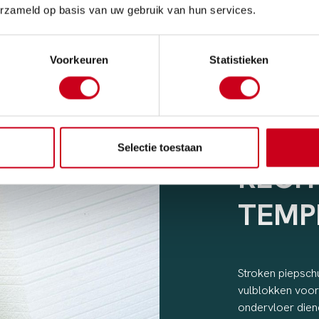
erzameld op basis van uw gebruik van hun services.
Voorkeuren
Statistieken
GLOE
Selectie toestaan
RECH
TEMP
Stroken piepsch
vulblokken voor
ondervloer diene