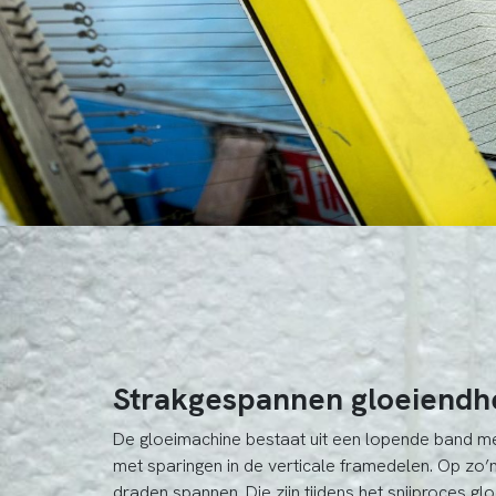
Strakgespannen gloeiendh
De gloeimachine bestaat uit een lopende band m
met sparingen in de verticale framedelen. Op z
draden spannen. Die zijn tijdens het snijproces g