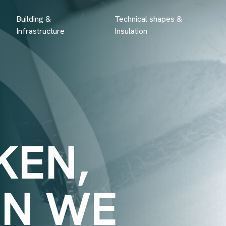
Building &
Technical shapes &
Infrastructure
Insulation
KEN,
EN WE