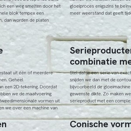
zich een weg smelten door het
gloeiproces enigszins te beï
 hele blok tempex een
meer weerstand dat geeft tijd
m, dan worden de platen
e
Serieproducte
combinatie me
staat uit één of meerdere
Stel dat je een serie van exa
nnen. Geheel
snijden we dan met de contour
an een 2D-tekening. Doordat
bijvoorbeeld de gloeimachine 
hebben we de maatvoering
gewenste dikte. Zo maken we 
 tweedimensionale vormen uit
serieproduct met een comple
kken we over een machine van
en
Conische vor