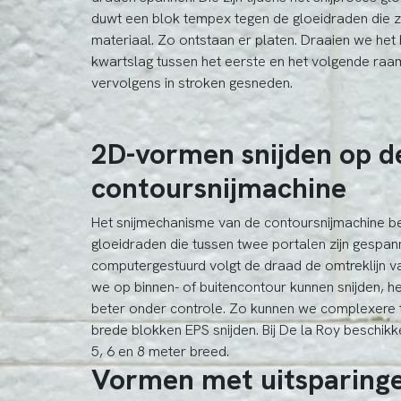
duwt een blok tempex tegen de gloeidraden die 
materiaal. Zo ontstaan er platen. Draaien we het
kwartslag tussen het eerste en het volgende raa
vervolgens in stroken gesneden.
2D-vormen snijden op d
contoursnijmachine
Het snijmechanisme van de contoursnijmachine be
gloeidraden die tussen twee portalen zijn gespa
computergestuurd volgt de draad de omtreklijn v
we op binnen- of buitencontour kunnen snijden, 
beter onder controle. Zo kunnen we complexere
brede blokken EPS snijden. Bij De la Roy beschi
5, 6 en 8 meter breed.
Vormen met uitsparing