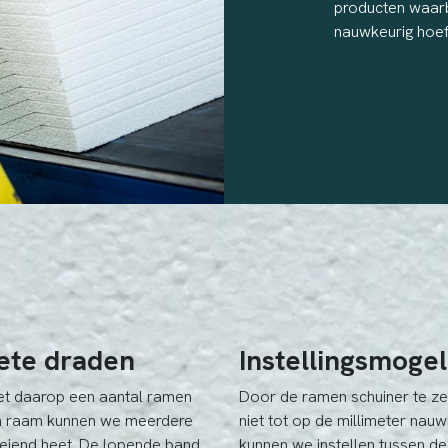
producten waarb
nauwkeurig hoeft
ete draden
Instellingsmoge
et daarop een aantal ramen
Door de ramen schuiner te z
o’n raam kunnen we meerdere
niet tot op de millimeter na
loeiend heet. De lopende band
kunnen we instellen tussen d