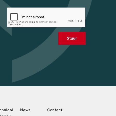
Stuur
chnical
News
Contact