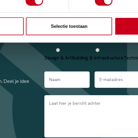
Selectie toestaan
Design & Art
Building & Infrastructure
Techni
. Deel je idee