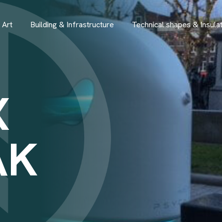
 Art
Building & Infrastructure
Technical shapes & Insulat
X
AK