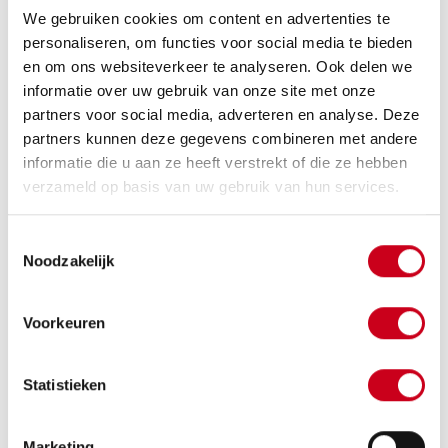
Meedenken over de verpakking van een niet alledaags
We gebruiken cookies om content en advertenties te
product. En dat ontwerp daarna zelf voor de klant
personaliseren, om functies voor social media te bieden
uitvoeren. Dat zijn bijzondere processen met eindresultaten
en om ons websiteverkeer te analyseren. Ook delen we
waar we bij De la Roy trots op zijn. Merford Cabins BV
informatie over uw gebruik van onze site met onze
klopte bij ons aan met zo’n uitdaging. De cabinebouwer uit
partners voor social media, adverteren en analyse. Deze
Gorinchem moest vijftien kraancabines verzenden naar
partners kunnen deze gegevens combineren met andere
kopers over de hele wereld. Maar hoe verpak je zo’n
informatie die u aan ze heeft verstrekt of die ze hebben
product zodat het zonder een kras of deuk op de plaats
verzameld op basis van uw gebruik van hun services.
van bestemming aankomt? In samenwerking met Merford
ontwikkelden we sets van tien maatwerkelementen uit EPS.
Met onze freesmachine modelleerden we de stukken
Toestemmingsselectie
Noodzakelijk
tempex in de juiste vorm. De puzzelstukken vormden
samen met de onderdelen een stevig en gemakkelijk te
verpakken geheel.
Voorkeuren
Statistieken
Marketing