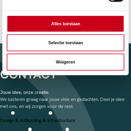
cupidatat ex amet eu dolore quis nulla dolore officia
commodo incididunt deserunt. Eiusmod cillum Lorem aliqua.
Ex nostrud laborum in cupidatat sit cupidatat.
Alles toestaan
Selectie toestaan
Weigeren
CONTACT
Jouw idee, onze creatie.
We luisteren graag naar jouw visie en gedachten. Deel je idee
met ons, en wij zorgen voor de rest.
Design & Art
Building & Infrastructure