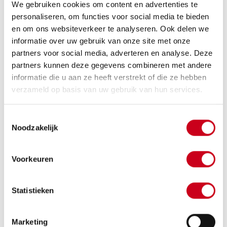
We gebruiken cookies om content en advertenties te
personaliseren, om functies voor social media te bieden
en om ons websiteverkeer te analyseren. Ook delen we
informatie over uw gebruik van onze site met onze
partners voor social media, adverteren en analyse. Deze
partners kunnen deze gegevens combineren met andere
informatie die u aan ze heeft verstrekt of die ze hebben
verzameld op basis van uw gebruik van hun services.
Toestemmingsselectie
Noodzakelijk
LOREM IPSUM
Voorkeuren
DOLOR SIT AMET.
Statistieken
Lorem fugiat sit exercitation deserunt esse mollit irure culpa
ad id commodo exercitation aliquip ullamco consectetur. In
Marketing